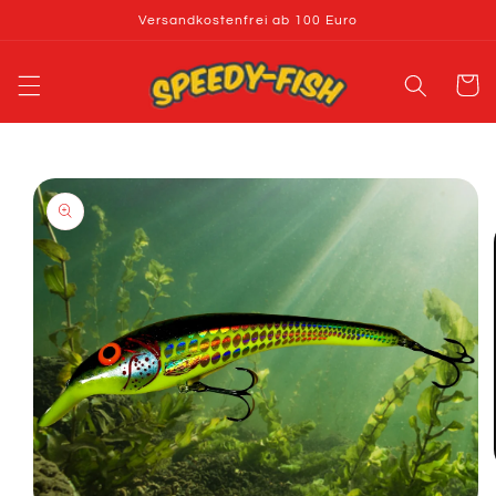
Direkt
Versandkostenfrei ab 100 Euro
zum
Inhalt
Warenko
oduktinformationen
ringen