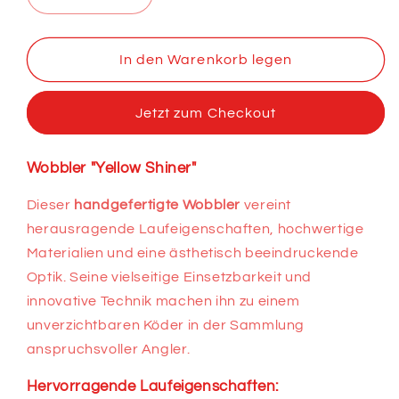
Verringere
Erhöhe
die
die
Menge
Menge
für
für
In den Warenkorb legen
Wobbler
Wobbler
Rock&#39;n
Rock&#39;n
Jetzt zum Checkout
Roll
Roll
Yellow
Yellow
Shiner
Shiner
Wobbler "Yellow Shiner"
Dieser
handgefertigte Wobbler
vereint
herausragende Laufeigenschaften, hochwertige
Materialien und eine ästhetisch beeindruckende
Optik. Seine vielseitige Einsetzbarkeit und
innovative Technik machen ihn zu einem
unverzichtbaren Köder in der Sammlung
anspruchsvoller Angler.
Hervorragende Laufeigenschaften: