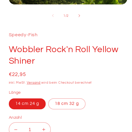
Medien
1
in
von
1
/
2
Modal
öffnen
Speedy-Fish
Wobbler Rock'n Roll Yellow
Shiner
Normaler
€22,95
Preis
inkl. MwSt.
Versand
wird beim Checkout berechnet
Länge
14 cm 24 g
18 cm 32 g
Anzahl