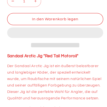
Verringere
Erhöhe
die
die
Menge
Menge
für
für
In den Warenkorb legen
Sandaal
Sandaal
Arctic
Arctic
Jig
Jig
Red
Red
Tail
Tail
Motoroil
Motoroil
Sandaal Arctic Jig "Red Tail Motoroil"
Der Sandaal Arctic Jig ist ein äußerst belastbarer
und langlebiger Köder, der speziell entwickelt
wurde, um Raubfische mit seinem natürlichen Spiel
und seiner auffälligen Farbgebung zu überzeugen.
Dieser Jig ist die perfekte Wahl für Angler, die auf
Qualität und herausragende Performance setzen.