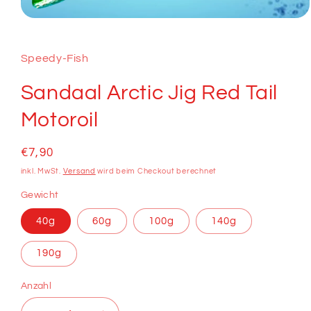
Medien
1
in
Modal
Speedy-Fish
öffnen
Sandaal Arctic Jig Red Tail
Motoroil
Normaler
€7,90
Preis
inkl. MwSt.
Versand
wird beim Checkout berechnet
Gewicht
40g
60g
100g
140g
190g
Anzahl